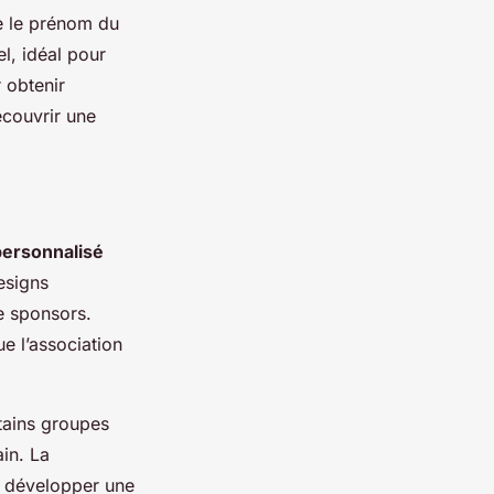
ue le prénom du
el, idéal pour
 obtenir
écouvrir une
personnalisé
esigns
e sponsors.
e l’association
rtains groupes
ain. La
e développer une