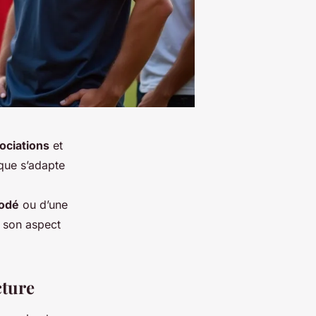
ociations
et
ique s’adapte
odé
ou d’une
e son aspect
cture