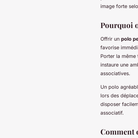
image forte sel
Pourquoi o
Offrir un
polo p
favorise immédia
Porter la même 
instaure une amb
associatives.
Un polo agréabl
lors des déplac
disposer facile
associatif.
Comment or