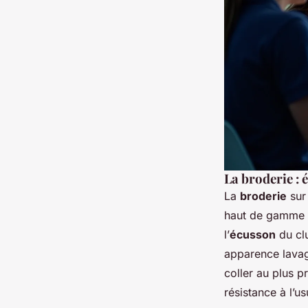
La broderie : é
La
broderie
su
haut de gamme e
l’
écusson
du clu
apparence lavage
coller au plus p
résistance à l’us