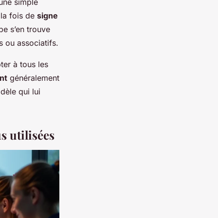
une simple
 la fois de
signe
pe s’en trouve
 ou associatifs.
er à tous les
nt
généralement
dèle qui lui
s utilisées