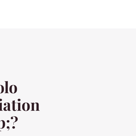
olo
iation
p;?