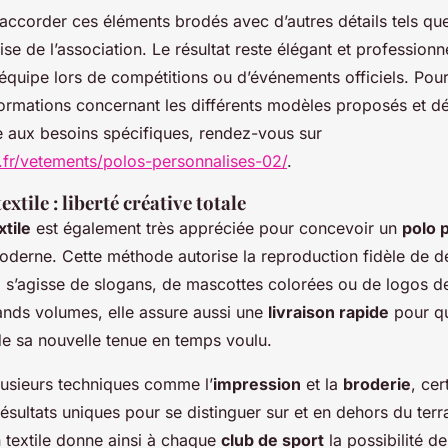
d’accorder ces éléments brodés avec d’autres détails tels q
ise de l’association. Le résultat reste élégant et professionn
équipe lors de compétitions ou d’événements officiels. Pour
ormations concernant les différents modèles proposés et d
e aux besoins spécifiques, rendez-vous sur
u.fr/vetements/polos-personnalises-02/
.
xtile : liberté créative totale
tile
est également très appréciée pour concevoir un
polo 
derne. Cette méthode autorise la reproduction fidèle de d
l s’agisse de slogans, de mascottes colorées ou de logos d
nds volumes, elle assure aussi une
livraison rapide
pour qu
de sa nouvelle tenue en temps voulu.
usieurs techniques comme l’
impression
et la
broderie
, ce
ésultats uniques pour se distinguer sur et en dehors du terr
 textile donne ainsi à chaque
club de sport
la possibilité d