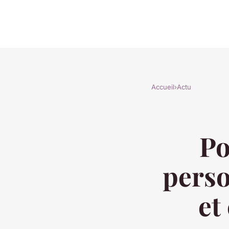
Accueil
›
Actu
Po
perso
et