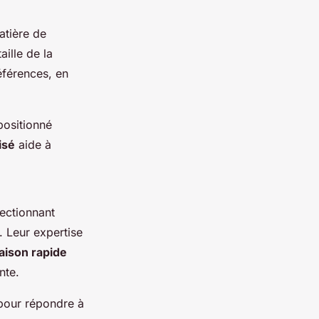
tière de
taille de la
éférences, en
positionné
isé
aide à
lectionnant
. Leur expertise
raison rapide
nte.
pour répondre à