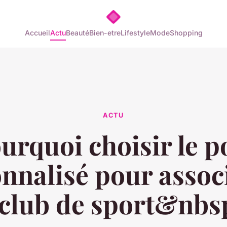
Accueil
Actu
Beauté
Bien-etre
Lifestyle
Mode
Shopping
ACTU
urquoi choisir le p
nnalisé pour assoc
 club de sport&nbs