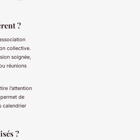
rent ?
association
on collective.
sion soignée,
 ou réunions
tire l’attention
permet de
 calendrier
isés ?