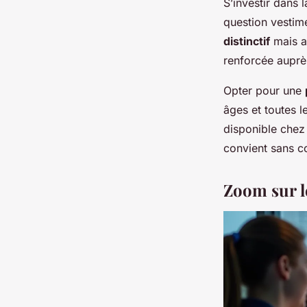
S’investir dans 
question vestime
distinctif
mais au
renforcée auprès
Opter pour une
âges et toutes 
disponible chez 
convient sans co
Zoom sur le